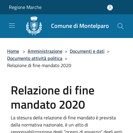
Salta al contenuto principale
Regione Marche
Comune di Montelparo
Home
>
Amministrazione
>
Documenti e dati
>
Documento attività politica
>
Relazione di fine mandato 2020
Relazione di fine
mandato 2020
La stesura della relazione di fine mandato è prevista
dalla normativa nazionale, è un atto di
responsabilizzazione degli "organi di governo" degli enti