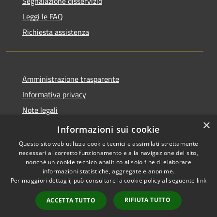
Segnalazione disservizio
Leggi le FAQ
Richiesta assistenza
Amministrazione trasparente
Informativa privacy
Note legali
×
Dichiarazione di accessibilità
Informazioni sui cookie
Questo sito web utilizza cookie tecnici e assimilati strettamente
necessari al corretto funzionamento e alla navigazione del sito,
nonché un cookie tecnico analitico al solo fine di elaborare
informazioni statistiche, aggregate e anonime.
RSS
Copyright © 2026 • Comune di
Per maggiori dettagli, può consultare la cookie policy al seguente
link
Accessibilità
Montelparo • Powered by
Privacy
Municipium
Accesso
•
RIFIUTA TUTTO
ACCETTA TUTTO
Cookie
redazione