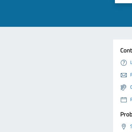
Cont
Prob