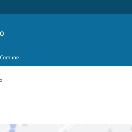
ro
il Comune
o